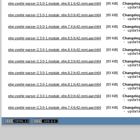
php-zephir-parser-2.5.0-1.module_php.8.1.fc42.remi.aarch64
[
85 KiB
]
Changelo
- updat
php-zephir-parser-2.5.0-1.module_php.8.0.fc42.remi.aarch64
[
85 KiB
]
Changelo
- updat
php-zephir-parser-2.5.0-1.module_php.7.4.fc42.remi.aarch64
[
85 KiB
]
Changelo
- updat
php-zephir-parser-2.3.0-1.module_php.8.5.fc42.remi.aarch64
[
89 KiB
]
Changelo
- updat
php-zephir-parser-2.3.0-1.module_php.8.4.fc42.remi.aarch64
[
83 KiB
]
Changelo
- updat
php-zephir-parser-2.3.0-1.module_php.8.3.fc42.remi.aarch64
[
83 KiB
]
Changelo
- updat
php-zephir-parser-2.3.0-1.module_php.8.2.fc42.remi.aarch64
[
83 KiB
]
Changelo
- updat
php-zephir-parser-2.3.0-1.module_php.8.1.fc42.remi.aarch64
[
83 KiB
]
Changelo
- updat
php-zephir-parser-2.3.0-1.module_php.8.0.fc42.remi.aarch64
[
83 KiB
]
Changelo
- updat
php-zephir-parser-2.3.0-1.module_php.7.4.fc42.remi.aarch64
[
83 KiB
]
Changelo
- updat
XHTML
CSS
1.1 valide
2.0 valide