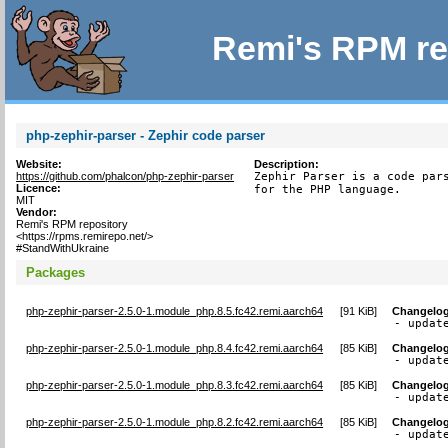
Remi's RPM re
php-zephir-parser - Zephir code parser
Website:
Description:
https://github.com/phalcon/php-zephir-parser
Zephir Parser is a code pars
Licence:
for the PHP language.
MIT
Vendor:
Remi's RPM repository
<https://rpms.remirepo.net/>
#StandWithUkraine
Packages
php-zephir-parser-2.5.0-1.module_php.8.5.fc42.remi.aarch64
[
91 KiB
]
Changelo
- updat
php-zephir-parser-2.5.0-1.module_php.8.4.fc42.remi.aarch64
[
85 KiB
]
Changelo
- updat
php-zephir-parser-2.5.0-1.module_php.8.3.fc42.remi.aarch64
[
85 KiB
]
Changelo
- updat
php-zephir-parser-2.5.0-1.module_php.8.2.fc42.remi.aarch64
[
85 KiB
]
Changelo
- updat